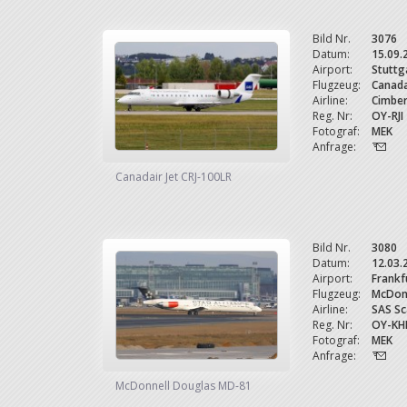
Bild Nr.
3076
Datum:
15.09.
Airport:
Stuttg
Flugzeug:
Canada
Airline:
Cimber
Reg. Nr:
OY-RJI
Fotograf:
MEK
Anfrage:
Canadair Jet CRJ-100LR
Bild Nr.
3080
Datum:
12.03.
Airport:
Frankf
Flugzeug:
McDon
Airline:
SAS Sc
Reg. Nr:
OY-KH
Fotograf:
MEK
Anfrage:
McDonnell Douglas MD-81