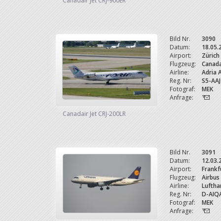
Canadair Jet CRJ-900ER
Bild Nr.
3090
Datum:
18.05.
Airport:
Zürich
Flugzeug:
Canada
Airline:
Adria 
Reg. Nr:
S5-AAJ
Fotograf:
MEK
Anfrage:
Canadair Jet CRJ-200LR
Bild Nr.
3091
Datum:
12.03.
Airport:
Frankf
Flugzeug:
Airbus
Airline:
Luftha
Reg. Nr:
D-AIQ
Fotograf:
MEK
Anfrage: