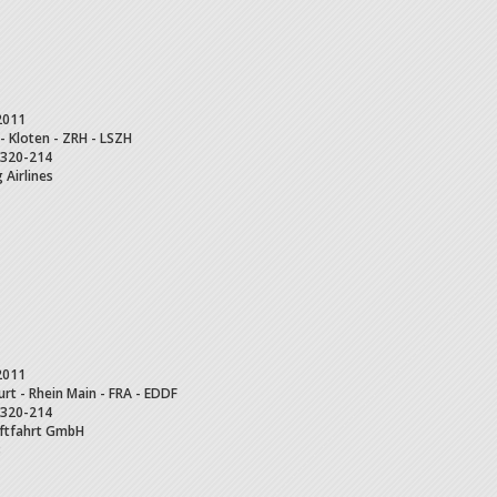
2011
 - Kloten - ZRH - LSZH
320-214
 Airlines
2011
urt - Rhein Main - FRA - EDDF
320-214
uftfahrt GmbH
B