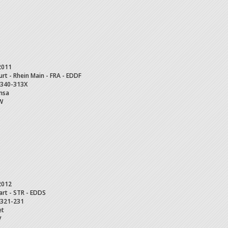
2011
urt - Rhein Main - FRA - EDDF
340-313X
nsa
W
2012
art - STR - EDDS
321-231
et
V