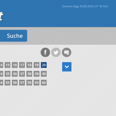
Donnerstag, 06.08.2026, 07
:
18 Uhr
Suche
14
15
16
17
18
19
20
34
35
36
37
38
39
40
54
55
56
57
58
59
60