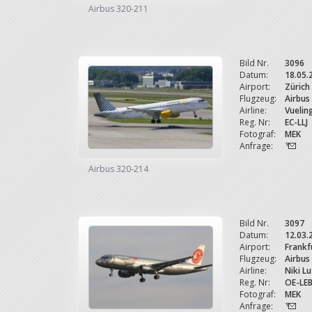
Airbus 320-211
Bild Nr.
3096
Datum:
18.05.
Airport:
Zürich
Flugzeug:
Airbus
Airline:
Vueling
Reg. Nr:
EC-LLJ
Fotograf:
MEK
Anfrage:
Airbus 320-214
Bild Nr.
3097
Datum:
12.03.
Airport:
Frankf
Flugzeug:
Airbus
Airline:
Niki L
Reg. Nr:
OE-LE
Fotograf:
MEK
Anfrage: