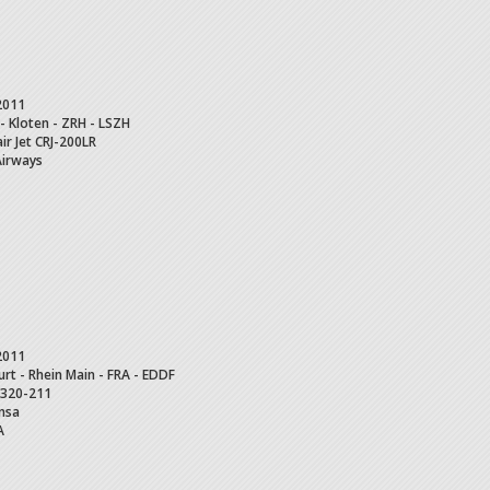
2011
 - Kloten - ZRH - LSZH
ir Jet
CRJ-200LR
Airways
2011
urt - Rhein Main - FRA - EDDF
320-211
nsa
A