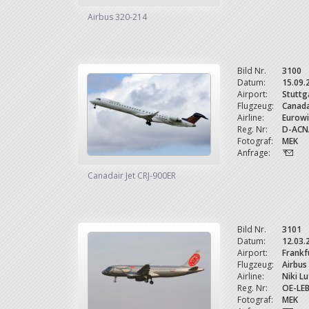
Airbus 320-214
Bild Nr.
3100
Datum:
15.09.
Airport:
Stuttg
Flugzeug:
Canada
Airline:
Eurow
Reg. Nr:
D-ACN
Fotograf:
MEK
Anfrage:
Canadair Jet CRJ-900ER
Bild Nr.
3101
Datum:
12.03.
Airport:
Frankf
Flugzeug:
Airbus
Airline:
Niki L
Reg. Nr:
OE-LE
Fotograf:
MEK