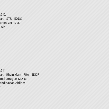
2012
art - STR - EDDS
ir Jet
CRJ-100LR
 Air
2011
urt - Rhein Main - FRA - EDDF
nell Douglas
MD-81
andinavian Airlines
P