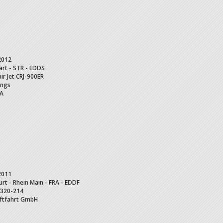
2012
art - STR - EDDS
ir Jet
CRJ-900ER
ings
A
2011
urt - Rhein Main - FRA - EDDF
320-214
uftfahrt GmbH
B