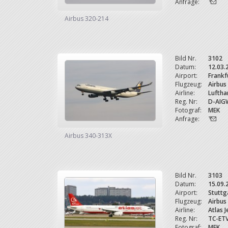
Anfrage:
Airbus 320-214
Bild Nr.
3102
Datum:
12.03.
Airport:
Frankf
Flugzeug:
Airbus
Airline:
Luftha
Reg. Nr:
D-AIG
Fotograf:
MEK
Anfrage:
Airbus 340-313X
Bild Nr.
3103
Datum:
15.09.
Airport:
Stuttg
Flugzeug:
Airbus
Airline:
Atlas J
Reg. Nr:
TC-ET
Fotograf:
MEK