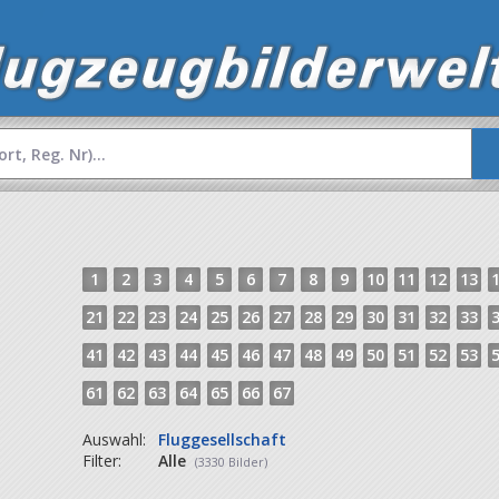
1
2
3
4
5
6
7
8
9
10
11
12
13
21
22
23
24
25
26
27
28
29
30
31
32
33
41
42
43
44
45
46
47
48
49
50
51
52
53
61
62
63
64
65
66
67
Auswahl:
Fluggesellschaft
Filter:
Alle
(3330 Bilder)