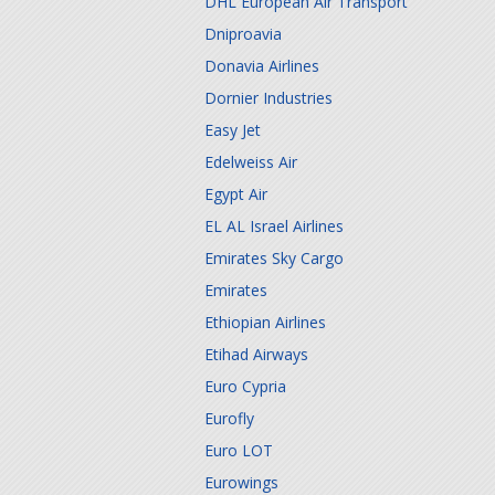
DHL European Air Transport
Dniproavia
Donavia Airlines
Dornier Industries
Easy Jet
Edelweiss Air
Egypt Air
EL AL Israel Airlines
Emirates Sky Cargo
Emirates
Ethiopian Airlines
Etihad Airways
Euro Cypria
Eurofly
Euro LOT
Eurowings