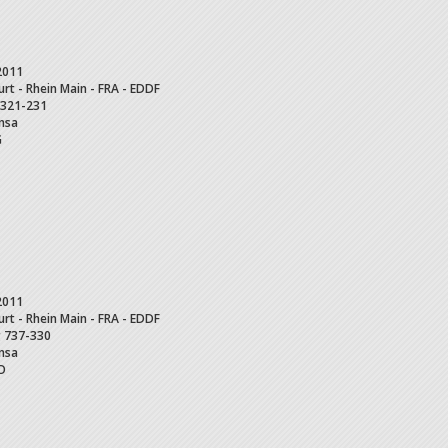
2011
urt - Rhein Main - FRA - EDDF
321-231
nsa
G
2011
urt - Rhein Main - FRA - EDDF
g
737-330
nsa
O