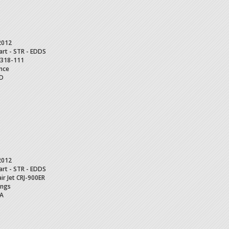
2012
art - STR - EDDS
318-111
ance
D
2012
art - STR - EDDS
ir Jet
CRJ-900ER
ings
A