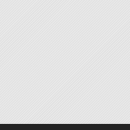
©2026 Flugzeugbilderwelt.de • Design u