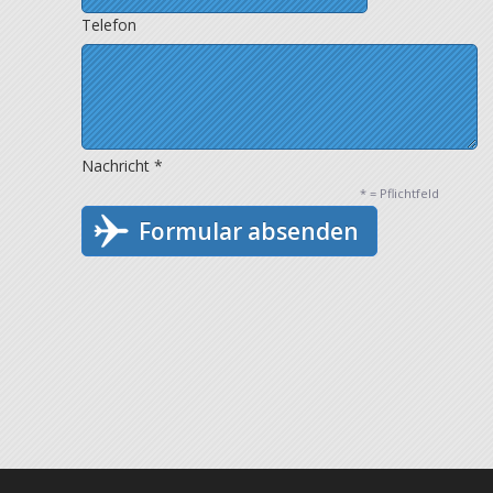
Telefon
Nachricht *
* = Pflichtfeld
Formular absenden
nd Programmierung by
fivevisions
Home
•
K