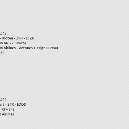
2013
 - Kloten - ZRH - LSZH
ov
AN 225 MRIYA
v Airlines - Antonov Design Bureau
060
2011
art - STR - EDDS
g
737-8F2
 Airlines