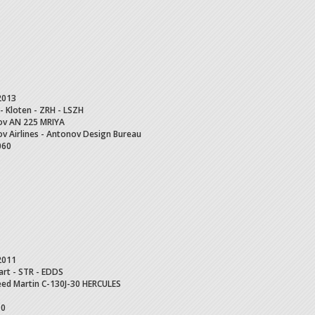
2013
 - Kloten - ZRH - LSZH
ov
AN 225 MRIYA
v Airlines - Antonov Design Bureau
060
2011
art - STR - EDDS
ed Martin
C-130J-30 HERCULES
10