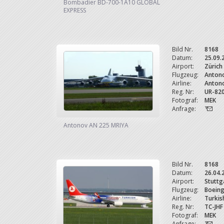
Bombadier BD-700-1A10 GLOBAL
EXPRESS
Bild Nr.
8168
Datum:
25.09.
Airport:
Zürich
Flugzeug:
Anton
Airline:
Antono
Reg. Nr:
UR-82
Fotograf:
MEK
Anfrage:
Antonov AN 225 MRIYA
Bild Nr.
8168
Datum:
26.04.
Airport:
Stuttg
Flugzeug:
Boein
Airline:
Turkish
Reg. Nr:
TC-JHF
Fotograf:
MEK
Anfrage: