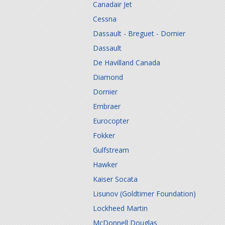
Canadair Jet
Cessna
Dassault - Breguet - Dornier
Dassault
De Havilland Canada
Diamond
Dornier
Embraer
Eurocopter
Fokker
Gulfstream
Hawker
Kaiser Socata
Lisunov (Goldtimer Foundation)
Lockheed Martin
McDonnell Douglas