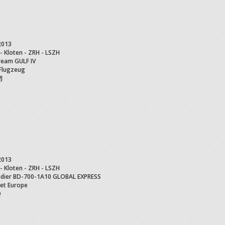
2013
 - Kloten - ZRH - LSZH
ream
GULF IV
 Flugzeug
J
2013
 - Kloten - ZRH - LSZH
dier
BD-700-1A10 GLOBAL EXPRESS
Jet Europe
Q