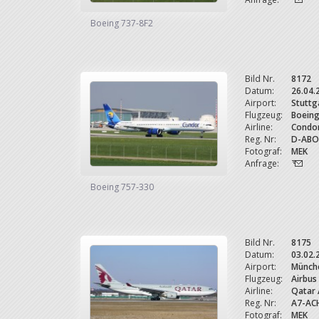
Boeing 737-8F2
Bild Nr.
8172
Datum:
26.04.
Airport:
Stuttg
Flugzeug:
Boein
Airline:
Condor
Reg. Nr:
D-ABO
Fotograf:
MEK
Anfrage:
Boeing 757-330
Bild Nr.
8175
Datum:
03.02.
Airport:
Münche
Flugzeug:
Airbus
Airline:
Qatar 
Reg. Nr:
A7-AC
Fotograf:
MEK