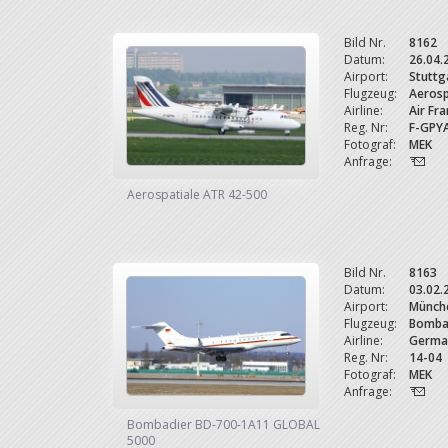
Bild Nr.
8162
Datum:
26.04.
Airport:
Stuttg
Flugzeug:
Aerosp
Airline:
Air Fr
Reg. Nr:
F-GPY
Fotograf:
MEK
Anfrage:
Aerospatiale ATR 42-500
Bild Nr.
8163
Datum:
03.02.
Airport:
Münche
Flugzeug:
Bomba
Airline:
German
Reg. Nr:
14-04
Fotograf:
MEK
Anfrage:
Bombadier BD-700-1A11 GLOBAL
5000