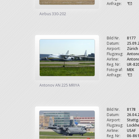
Anfrage:
Airbus 330-202
Bild Nr.
8177
Datum:
25.09.
Airport:
Zürich
Flugzeug:
Anton
Airline:
Antono
Reg. Nr:
UR-82
Fotograf:
MEK
Anfrage:
Antonov AN 225 MRIYA
Bild Nr.
8178
Datum:
26.04.
Airport:
Stuttg
Flugzeug:
Lockhe
Airline:
USAF
Reg. Nr:
06-86