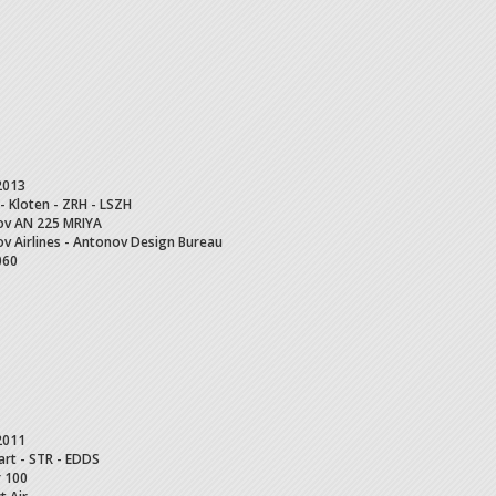
2013
 - Kloten - ZRH - LSZH
ov
AN 225 MRIYA
v Airlines - Antonov Design Bureau
060
2011
art - STR - EDDS
r
100