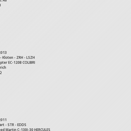
t Air
B
2013
 - Kloten - ZRH - LSZH
pter
EC-120B COLIBRI
rich
Q
2011
art - STR - EDDS
ed Martin
C-130J-30 HERCULES