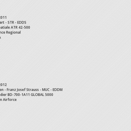
2011
art - STR - EDDS
atiale ATR
42-500
ance Regional
A
2012
n - Franz Josef Strauss - MUC - EDDM
dier
BD-700-1A11 GLOBAL 5000
 Airforce