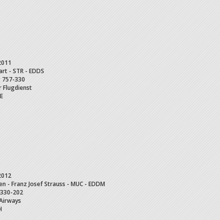
2011
art - STR - EDDS
g
757-330
 Flugdienst
E
2012
n - Franz Josef Strauss - MUC - EDDM
330-202
Airways
H