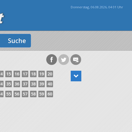
Donnerstag, 06.08.2026, 04
:
01 Uhr
Suche
14
15
16
17
18
19
20
34
35
36
37
38
39
40
54
55
56
57
58
59
60