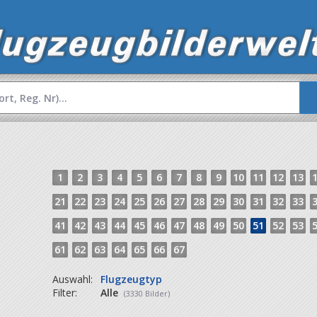
1
2
3
4
5
6
7
8
9
10
11
12
13
21
22
23
24
25
26
27
28
29
30
31
32
33
41
42
43
44
45
46
47
48
49
50
51
52
53
61
62
63
64
65
66
67
Auswahl:
Flugzeugtyp
Filter:
Alle
(3330 Bilder)