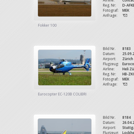
Airline:
Contac
Reg. Nr:
D-AFK
Fotograf:
MEK
Anfrage:
Fokker 100
Bild Nr.
8183
Datum:
25.09.
Airport:
Zürich
Flugzeug:
Euroco
Airline:
Heli Zü
Reg. Nr:
HB-ZK
Fotograf:
MEK
Anfrage:
Eurocopter EC-120B COLIBRI
Bild Nr.
8184
Datum:
26.04.
Airport:
Stuttg
Flugzeug:
Lockhe