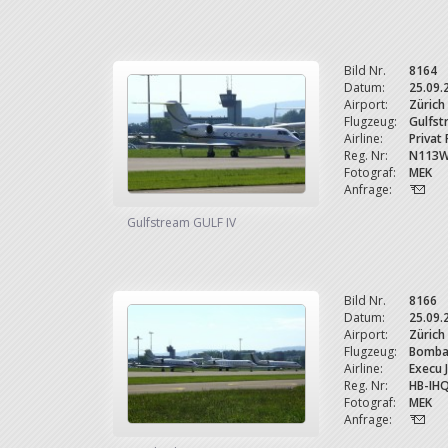
Bild Nr.
8164
Datum:
25.09.
Airport:
Zürich
Flugzeug:
Gulfst
Airline:
Privat
Reg. Nr:
N113W
Fotograf:
MEK
Anfrage:
Gulfstream GULF IV
Bild Nr.
8166
Datum:
25.09.
Airport:
Zürich
Flugzeug:
Bomba
Airline:
Execu 
Reg. Nr:
HB-IH
Fotograf:
MEK
Anfrage: