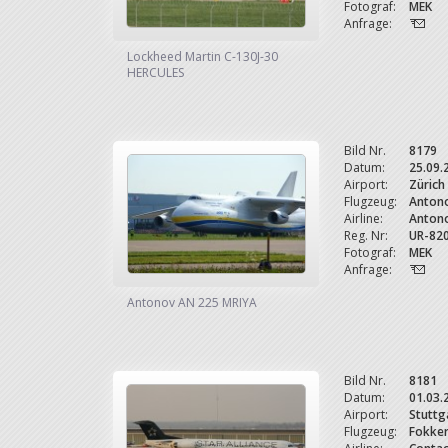
Fotograf:
MEK
Anfrage:
Lockheed Martin C-130J-30
HERCULES
Bild Nr.
8179
Datum:
25.09.
Airport:
Zürich
Flugzeug:
Anton
Airline:
Antono
Reg. Nr:
UR-82
Fotograf:
MEK
Anfrage:
Antonov AN 225 MRIYA
Bild Nr.
8181
Datum:
01.03.
Airport:
Stuttg
Flugzeug:
Fokke